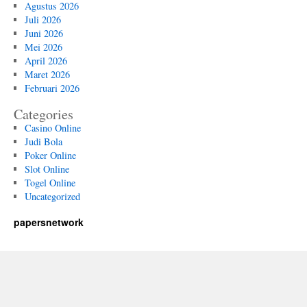
Agustus 2026
Juli 2026
Juni 2026
Mei 2026
April 2026
Maret 2026
Februari 2026
Categories
Casino Online
Judi Bola
Poker Online
Slot Online
Togel Online
Uncategorized
papersnetwork