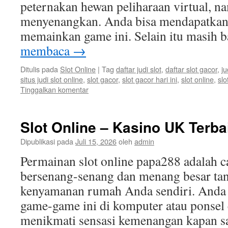
peternakan hewan peliharaan virtual, n
menyenangkan. Anda bisa mendapatkan
memainkan game ini. Selain itu masih
membaca
→
Ditulis pada
Slot Online
|
Tag
daftar judi slot
,
daftar slot gacor
,
ju
situs judi slot online
,
slot gacor
,
slot gacor hari ini
,
slot online
,
slo
Tinggalkan komentar
Slot Online – Kasino UK Terba
Dipublikasi pada
Juli 15, 2026
oleh
admin
Permainan slot online papa288 adalah c
bersenang-senang dan menang besar ta
kenyamanan rumah Anda sendiri. Anda
game-game ini di komputer atau ponsel
menikmati sensasi kemenangan kapan saj