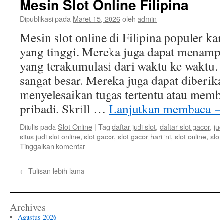
Mesin Slot Online Filipina
Dipublikasi pada
Maret 15, 2026
oleh
admin
Mesin slot online di Filipina populer 
yang tinggi. Mereka juga dapat menampi
yang terakumulasi dari waktu ke waktu. 
sangat besar. Mereka juga dapat diberi
menyelesaikan tugas tertentu atau mem
pribadi. Skrill …
Lanjutkan membaca
Ditulis pada
Slot Online
|
Tag
daftar judi slot
,
daftar slot gacor
,
ju
situs judi slot online
,
slot gacor
,
slot gacor hari ini
,
slot online
,
slo
Tinggalkan komentar
←
Tulisan lebih lama
Archives
Agustus 2026