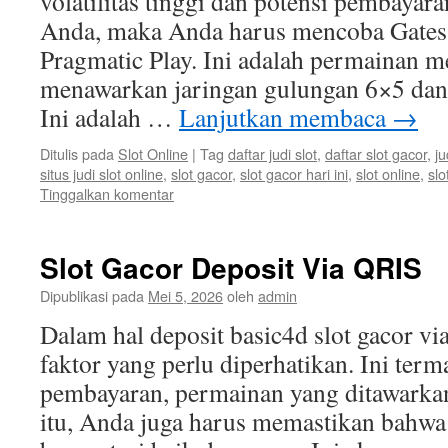
volatilitas tinggi dan potensi pembayar
Anda, maka Anda harus mencoba Gates
Pragmatic Play. Ini adalah permainan m
menawarkan jaringan gulungan 6×5 dan
Ini adalah …
Lanjutkan membaca
→
Ditulis pada
Slot Online
|
Tag
daftar judi slot
,
daftar slot gacor
,
ju
situs judi slot online
,
slot gacor
,
slot gacor hari ini
,
slot online
,
slo
Tinggalkan komentar
Slot Gacor Deposit Via QRIS
Dipublikasi pada
Mei 5, 2026
oleh
admin
Dalam hal deposit basic4d slot gacor via
faktor yang perlu diperhatikan. Ini ter
pembayaran, permainan yang ditawarkan
itu, Anda juga harus memastikan bahwa 