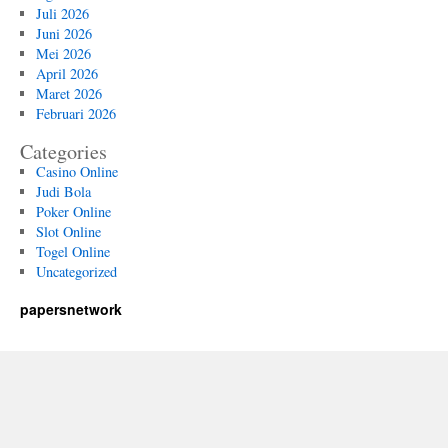
Juli 2026
Juni 2026
Mei 2026
April 2026
Maret 2026
Februari 2026
Categories
Casino Online
Judi Bola
Poker Online
Slot Online
Togel Online
Uncategorized
papersnetwork